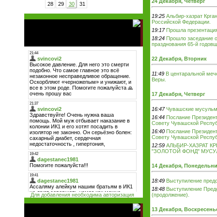
24 Декабря, Четверг
28
29
30
31
19:25
Альбир-хазрат Крга
Российской Федерации.
19:17
Прошла презентаци
18:24
Прошло заседание о
празднования 65-й годовщ
22 Декабря, Вторник
11:49
В центаральной меч
Веры.
17 Декабря, Четверг
16:47
Чувашские мусульм
16:44
Послание Президент
Совету Чувашской Республ
16:40
Послание Президент
Совету Чувашской Республ
12:59
АЛЬБИР-ХАЗРАТ КР
"ЗОЛОТОЙ ФОНД" МУС
14 Декабря, Понедельн
18:49
Выступиление предс
18:48
Выступиление Предс
Для добавления необходима авторизация
(продолжение).
13 Декабря, Воскресень