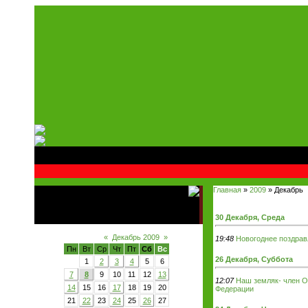
Главная
»
2009
»
Декабрь
30 Декабря, Среда
«
Декабрь 2009
»
19:48
Новогоднее поздрав
Пн
Вт
Ср
Чт
Пт
Сб
Вс
26 Декабря, Суббота
1
2
3
4
5
6
7
8
9
10
11
12
13
12:07
Наш земляк- член 
14
15
16
17
18
19
20
Федерации
21
22
23
24
25
26
27