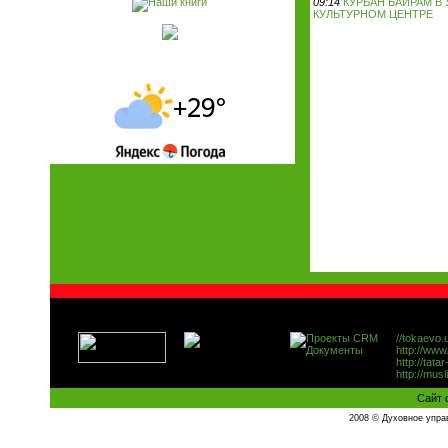
09:14
КУРБАН БАЙРАМ В
КУЛЬТУРНОМ ЦЕНТРЕ
Наши друзья:
//tokaevo.
http://ww
http://tata
http://mus
Сайт 
2008 © Духовное упра