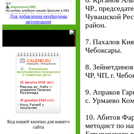
ЧР., председа
Чувашской Рес
Для добавления необходима
авторизация
район.
7. Пахалов Кия
Чебоксары.
8. Зейнетдино
ЧР, ЧП, г. Чебо
9. Апраков Гар
с. Урмаево Ко
10. Абитов Фа
Код нашей кнопки для вашего
методист по н
сайта
Батыревского 