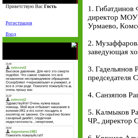
Приветствую Вас
Гость
1. Гибатдинов 
директор МОУ 
Регистрация
Урмаево, Комс
Вход
2. Музаффарова
заведующая хоз
3. Гадельянов
председателя С
4. Санзяпов Р
5. Калмыков Р
ЧР., директор 
6. Крганов Аль