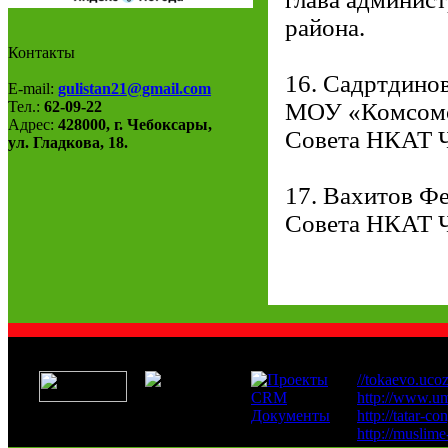
района.
Контакты
16. Садртдино
E-mail:
gulistan21@gmail.com
Тел.:
62-09-22
МОУ «Комсомол
Адрес:
428000, г. Чебоксары,
Совета НКАТ Ч
ул. Гладкова, 18.
17. Вахитов Фе
Совета НКАТ 
Наши друзья:
//tokaevo.ucoz
http://www.u
http://tatar-co
http://muslime